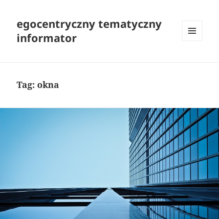
egocentryczny tematyczny
informator
MENU
I
WIDGETY
Tag:
okna