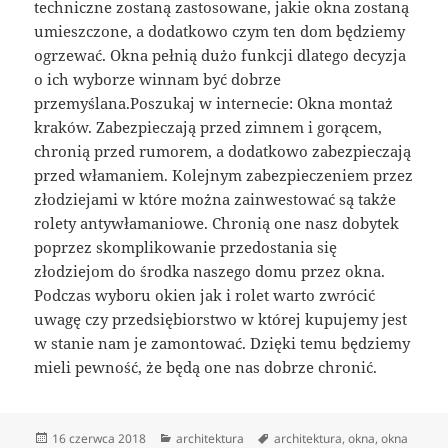
techniczne zostaną zastosowane, jakie okna zostaną
umieszczone, a dodatkowo czym ten dom będziemy
ogrzewać. Okna pełnią dużo funkcji dlatego decyzja
o ich wyborze winnam być dobrze
przemyślana.Poszukaj w internecie: Okna montaż
kraków. Zabezpieczają przed zimnem i gorącem,
chronią przed rumorem, a dodatkowo zabezpieczają
przed włamaniem. Kolejnym zabezpieczeniem przez
złodziejami w które można zainwestować są także
rolety antywłamaniowe. Chronią one nasz dobytek
poprzez skomplikowanie przedostania się
złodziejom do środka naszego domu przez okna.
Podczas wyboru okien jak i rolet warto zwrócić
uwagę czy przedsiębiorstwo w której kupujemy jest
w stanie nam je zamontować. Dzięki temu będziemy
mieli pewność, że będą one nas dobrze chronić.
Data
Kategorie
Tagi
16 czerwca 2018
architektura
architektura
,
okna
,
okna