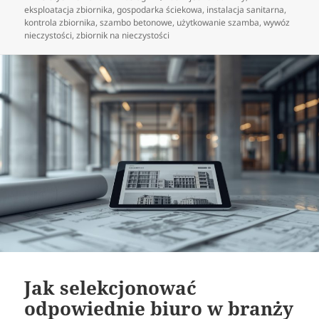
publikacji
eksploatacja zbiornika
,
gospodarka ściekowa
,
instalacja sanitarna
,
kontrola zbiornika
,
szambo betonowe
,
użytkowanie szamba
,
wywóz
nieczystości
,
zbiornik na nieczystości
Jak selekcjonować
odpowiednie biuro w branży