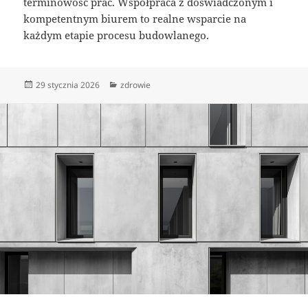
terminowość prac. Współpraca z doświadczonym i
kompetentnym biurem to realne wsparcie na
każdym etapie procesu budowlanego.
Data
Kategorie
29 stycznia 2026
zdrowie
publikacji