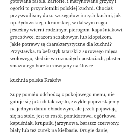
gotowana fasola, kartofle, i marynowane grzyby i
ogórki to przymiotniki polskiej kuchni. Chociaż
przyswoiliśmy dużo szczegółów innych kuchni, jak
np. żydowskiej, ukraińskiej, w dalszym ciągu
jesteśmy wierni rodzimym pierogom, kapuśniakowi,
grochówce, zrazom schabowym lub klopsikom.
Jakie potrawy są charakterystyczne dla kuchni?
Przystawka, to befsztyk tatarski z surowego mięsa
wołowego, śledzie w rozmaitych postaciach, plaster
smażonego boczku zawijany na śliwce.
kuchnia polska Kraków
Zupy pomału odchodzą z pokojowego menu, nie
gotuje się już ich tak często, zwykle poprzestajemy
na jednym daniu obiadowym, ale jeżeli pojawiają
się na stole, jest to rosół, pomidorowa, ogórkowa,
kapuśniak, krupnik, jarzynowa, barszcz czerwony,
biały lub też żurek na kiełbasie. Drugie danie,