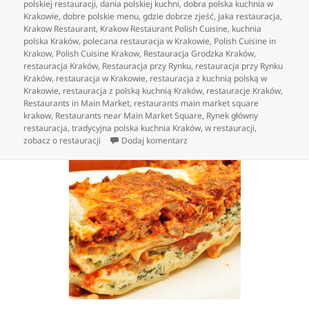
publikacji
polskiej restauracji
,
dania polskiej kuchni
,
dobra polska kuchnia w
Krakowie
,
dobre polskie menu
,
gdzie dobrze zjeść
,
jaka restauracja
,
Krakow Restaurant
,
Krakow Restaurant Polish Cuisine
,
kuchnia
polska Kraków
,
polecana restauracja w Krakowie
,
Polish Cuisine in
Krakow
,
Polish Cuisine Krakow
,
Restauracja Grodzka Kraków
,
restauracja Kraków
,
Restauracja przy Rynku
,
restauracja przy Rynku
Kraków
,
restauracja w Krakowie
,
restauracja z kuchnią polską w
Krakowie
,
restauracja z polską kuchnią Kraków
,
restauracje Kraków
,
Restaurants in Main Market
,
restaurants main market square
krakow
,
Restaurants near Main Market Square
,
Rynek główny
restauracja
,
tradycyjna polska kuchnia Kraków
,
w restauracji
,
do Krajowe restauracje z polsk
zobacz o restauracji
Dodaj komentarz