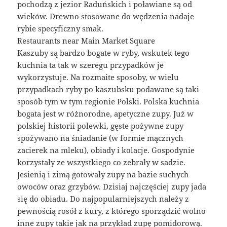
pochodzą z jezior Raduńskich i poławiane są od
wieków. Drewno stosowane do wędzenia nadaje
rybie specyficzny smak.
Restaurants near Main Market Square
Kaszuby są bardzo bogate w ryby, wskutek tego
kuchnia ta tak w szeregu przypadków je
wykorzystuje. Na rozmaite sposoby, w wielu
przypadkach ryby po kaszubsku podawane są taki
sposób tym w tym regionie Polski. Polska kuchnia
bogata jest w różnorodne, apetyczne zupy. Już w
polskiej historii polewki, gęste pożywne zupy
spożywano na śniadanie (w formie mącznych
zacierek na mleku), obiady i kolacje. Gospodynie
korzystały ze wszystkiego co zebrały w sadzie.
Jesienią i zimą gotowały zupy na bazie suchych
owoców oraz grzybów. Dzisiaj najczęściej zupy jada
się do obiadu. Do najpopularniejszych należy z
pewnością rosół z kury, z którego sporządzić wolno
inne zupy takie jak na przykład zupę pomidorową.