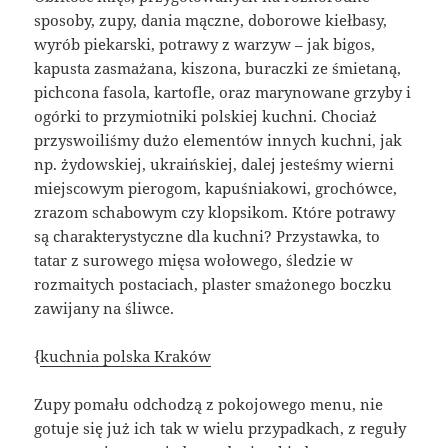
sposoby, zupy, dania mączne, doborowe kiełbasy,
wyrób piekarski, potrawy z warzyw – jak bigos,
kapusta zasmażana, kiszona, buraczki ze śmietaną,
pichcona fasola, kartofle, oraz marynowane grzyby i
ogórki to przymiotniki polskiej kuchni. Chociaż
przyswoiliśmy dużo elementów innych kuchni, jak
np. żydowskiej, ukraińskiej, dalej jesteśmy wierni
miejscowym pierogom, kapuśniakowi, grochówce,
zrazom schabowym czy klopsikom. Które potrawy
są charakterystyczne dla kuchni? Przystawka, to
tatar z surowego mięsa wołowego, śledzie w
rozmaitych postaciach, plaster smażonego boczku
zawijany na śliwce.
{
kuchnia polska Kraków
Zupy pomału odchodzą z pokojowego menu, nie
gotuje się już ich tak w wielu przypadkach, z reguły