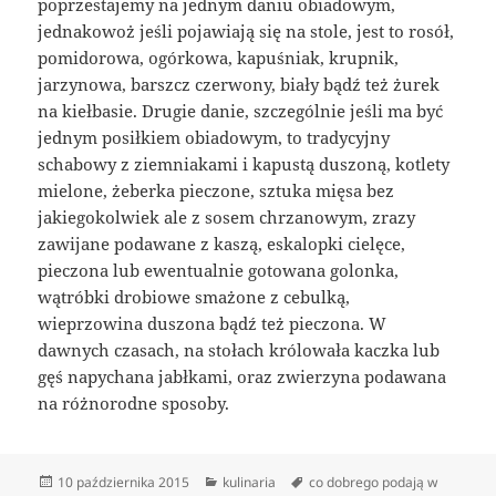
poprzestajemy na jednym daniu obiadowym,
jednakowoż jeśli pojawiają się na stole, jest to rosół,
pomidorowa, ogórkowa, kapuśniak, krupnik,
jarzynowa, barszcz czerwony, biały bądź też żurek
na kiełbasie. Drugie danie, szczególnie jeśli ma być
jednym posiłkiem obiadowym, to tradycyjny
schabowy z ziemniakami i kapustą duszoną, kotlety
mielone, żeberka pieczone, sztuka mięsa bez
jakiegokolwiek ale z sosem chrzanowym, zrazy
zawijane podawane z kaszą, eskalopki cielęce,
pieczona lub ewentualnie gotowana golonka,
wątróbki drobiowe smażone z cebulką,
wieprzowina duszona bądź też pieczona. W
dawnych czasach, na stołach królowała kaczka lub
gęś napychana jabłkami, oraz zwierzyna podawana
na różnorodne sposoby.
Data
Kategorie
Tagi
10 października 2015
kulinaria
co dobrego podają w