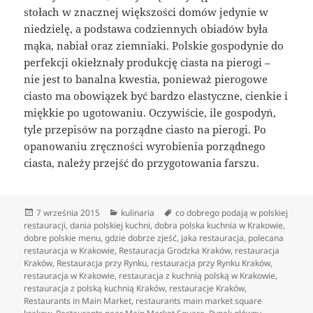
stołach w znacznej większości domów jedynie w
niedzielę, a podstawa codziennych obiadów była
mąka, nabiał oraz ziemniaki. Polskie gospodynie do
perfekcji okiełznały produkcję ciasta na pierogi –
nie jest to banalna kwestia, ponieważ pierogowe
ciasto ma obowiązek być bardzo elastyczne, cienkie i
miękkie po ugotowaniu. Oczywiście, ile gospodyń,
tyle przepisów na porządne ciasto na pierogi. Po
opanowaniu zręczności wyrobienia porządnego
ciasta, należy przejść do przygotowania farszu.
Data
Kategorie
Tagi
7 września 2015
kulinaria
co dobrego podają w polskiej
publikacji
restauracji
,
dania polskiej kuchni
,
dobra polska kuchnia w Krakowie
,
dobre polskie menu
,
gdzie dobrze zjeść
,
jaka restauracja
,
polecana
restauracja w Krakowie
,
Restauracja Grodzka Kraków
,
restauracja
Kraków
,
Restauracja przy Rynku
,
restauracja przy Rynku Kraków
,
restauracja w Krakowie
,
restauracja z kuchnią polską w Krakowie
,
restauracja z polską kuchnią Kraków
,
restauracje Kraków
,
Restaurants in Main Market
,
restaurants main market square