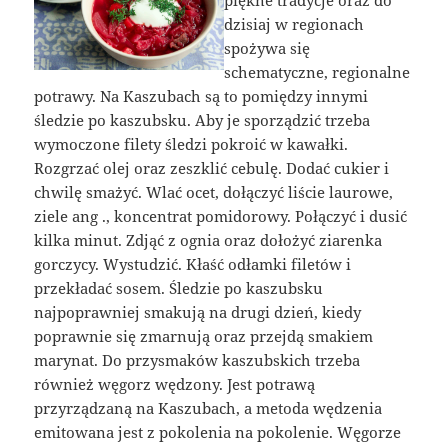
piękne tradycje oraz do
dzisiaj w regionach
spożywa się
schematyczne, regionalne
potrawy. Na Kaszubach są to pomiędzy innymi
śledzie po kaszubsku. Aby je sporządzić trzeba
wymoczone filety śledzi pokroić w kawałki.
Rozgrzać olej oraz zeszklić cebulę. Dodać cukier i
chwilę smażyć. Wlać ocet, dołączyć liście laurowe,
ziele ang ., koncentrat pomidorowy. Połączyć i dusić
kilka minut. Zdjąć z ognia oraz dołożyć ziarenka
gorczycy. Wystudzić. Kłaść odłamki filetów i
przekładać sosem. Śledzie po kaszubsku
najpoprawniej smakują na drugi dzień, kiedy
poprawnie się zmarnują oraz przejdą smakiem
marynat. Do przysmaków kaszubskich trzeba
również węgorz wędzony. Jest potrawą
przyrządzaną na Kaszubach, a metoda wędzenia
emitowana jest z pokolenia na pokolenie. Węgorze