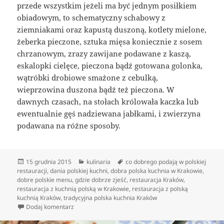
przede wszystkim jeżeli ma być jednym posiłkiem
obiadowym, to schematyczny schabowy z
ziemniakami oraz kapustą duszoną, kotlety mielone,
żeberka pieczone, sztuka mięsa koniecznie z sosem
chrzanowym, zrazy zawijane podawane z kaszą,
eskalopki cielęce, pieczona bądź gotowana golonka,
wątróbki drobiowe smażone z cebulką,
wieprzowina duszona bądź też pieczona. W
dawnych czasach, na stołach królowała kaczka lub
ewentualnie gęś nadziewana jabłkami, i zwierzyna
podawana na różne sposoby.
Data
Kategorie
Tagi
15 grudnia 2015
kulinaria
co dobrego podają w polskiej
publikacji
restauracji
,
dania polskiej kuchni
,
dobra polska kuchnia w Krakowie
,
dobre polskie menu
,
gdzie dobrze zjeść
,
restauracja Kraków
,
restauracja z kuchnią polską w Krakowie
,
restauracja z polską
kuchnią Kraków
,
tradycyjna polska kuchnia Kraków
do Czego wyczekiwać po krajowych restauracjach?
Dodaj komentarz