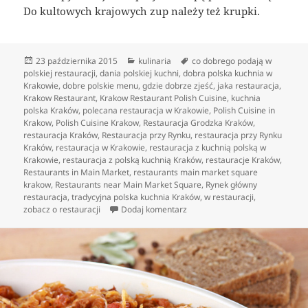
Do kultowych krajowych zup należy też krupki.
Data
Kategorie
Tagi
23 października 2015
kulinaria
co dobrego podają w
publikacji
polskiej restauracji
,
dania polskiej kuchni
,
dobra polska kuchnia w
Krakowie
,
dobre polskie menu
,
gdzie dobrze zjeść
,
jaka restauracja
,
Krakow Restaurant
,
Krakow Restaurant Polish Cuisine
,
kuchnia
polska Kraków
,
polecana restauracja w Krakowie
,
Polish Cuisine in
Krakow
,
Polish Cuisine Krakow
,
Restauracja Grodzka Kraków
,
restauracja Kraków
,
Restauracja przy Rynku
,
restauracja przy Rynku
Kraków
,
restauracja w Krakowie
,
restauracja z kuchnią polską w
Krakowie
,
restauracja z polską kuchnią Kraków
,
restauracje Kraków
,
Restaurants in Main Market
,
restaurants main market square
krakow
,
Restaurants near Main Market Square
,
Rynek główny
restauracja
,
tradycyjna polska kuchnia Kraków
,
w restauracji
,
do To, co w kuchni krajowej jest
zobacz o restauracji
Dodaj komentarz